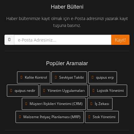
Haber Bülteni
Haber bültenimize kayıt olmak için e-Posta adresinizi yazarak kayıt
tuşuna basınız.
Kayıt!
Popüler Aramalar
Kalite Kontrol
Sevkiyat Takibi
quipus erp
quipus nedir
Yönetim Uygulamaları
Lojistik Yönetimi
Müşteri İlişkileri Yönetimi (CRM)
İş Zekası
Malzeme İhtiyaç Planlaması (MRP)
Stok Yönetimi