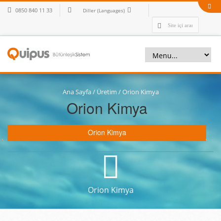
0850 840 11 33
Diller (Languages)
Ana Sayfa
/
Üretim
/
Orion Kimya
Orion Kimya
Orion Kimya
Orion Kimya