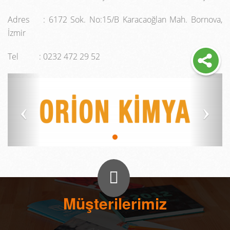
Adres : 6172 Sok. No:15/B Karacaoğlan Mah. Bornova,
İzmir
Tel : 0232 472 29 52
Müşterilerimiz